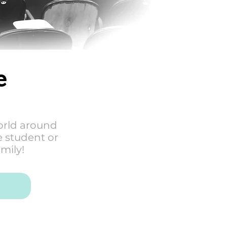
be
world around
e student or
mily!