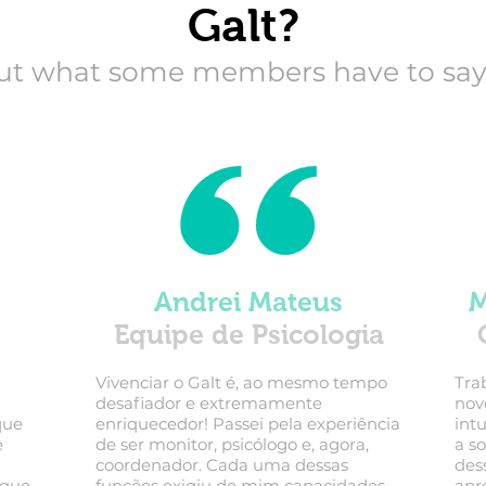
Galt?
ut what some members have to say 
Andrei Mateus
M
Equipe de
Psicologia
Vivenciar o Galt é, ao mesmo tempo
Tra
desafiador e extremamente
nov
que
enriquecedor! Passei pela experiência
int
e
de ser monitor, psicólogo e, agora,
a s
coordenador. Cada uma dessas
des
 que
funções exigiu de mim capacidades
apr