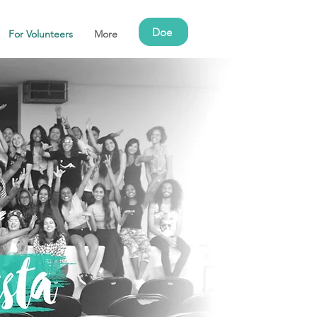
Doe
For Volunteers
More