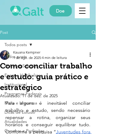
Doe
Post
Todos posts
Kauana Kempner
Todos posts
1 de ago. de 2025
4 min de leitura
Como conciliar trabalho
Processo Seletivo
e estudo: guia prático e
Enem e Vestibulares
Institucional
estratégico
Programas Federais
Atualizado:
11 de dez. de 2025
Para alguns é inevitável conciliar 
Mídia e Imprensa
trabalho e estudo, sendo necessário 
Dicas de Estudo
repensar a rotina, organizar seus 
Atualidades
horários e conseguir equilibrar tudo. 
Carreiras e Profissões
Conforme a pesquisa “
Juventudes fora 