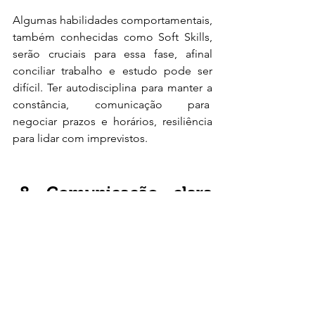
Algumas habilidades comportamentais, 
também conhecidas como Soft Skills, 
serão cruciais para essa fase, afinal 
conciliar trabalho e estudo pode ser 
difícil. Ter autodisciplina para manter a 
constância, comunicação para  
negociar prazos e horários, resiliência 
para lidar com imprevistos. 
Comunicação clara 
com a e
m
presa e 
instituição de 
ensino
Manter o diálogo será essencial para 
conciliar trabalho e estudo. Informe 