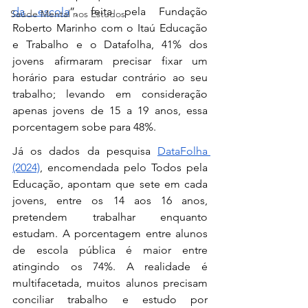
da escola
”, feita pela Fundação 
Saúde Mental nos Estudos
Roberto Marinho com o Itaú Educação 
e Trabalho e o Datafolha, 41% dos 
jovens afirmaram precisar fixar um 
horário para estudar contrário ao seu 
trabalho; levando em consideração 
apenas jovens de 15 a 19 anos, essa 
porcentagem sobe para 48%. 
Já os dados da pesquisa 
DataFolha 
(2024)
, encomendada pelo Todos pela 
Educação, apontam que sete em cada 
jovens, entre os 14 aos 16 anos, 
pretendem trabalhar enquanto 
estudam. A porcentagem entre alunos 
de escola pública é maior entre 
atingindo os 74%. A realidade é 
multifacetada, muitos alunos precisam 
conciliar trabalho e estudo por 