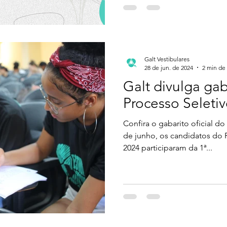
funciona a seleção, dados i
sua vaga. O que é o Galt Vestibulares? Onde fazer o
cursinho pré-vestibular gratu
Galt Vestibulares
28 de jun. de 2024
2 min de 
Galt divulga gab
Processo Seleti
Confira o gabarito oficial do
de junho, os candidatos do 
2024 participaram da 1ª...