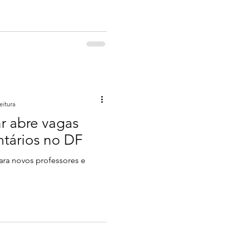
eitura
r abre vagas
ntários no DF
para novos professores e