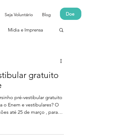
Doe
Seja Voluntário
Blog
Mídia e Imprensa
tibular gratuito
e
inho pré-vestibular gratuito
ra o Enem e vestibulares? O
ições até 25 de março , para
ece preparação gratuita para
essar na universidade. Neste
ode se inscrever, como