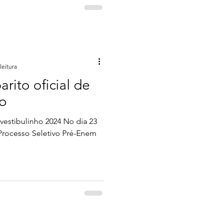
mportantes e como garantir
ito? Cursin
leitura
arito oficial de
vo
 vestibulinho 2024 No dia 23
Processo Seletivo Pré-Enem