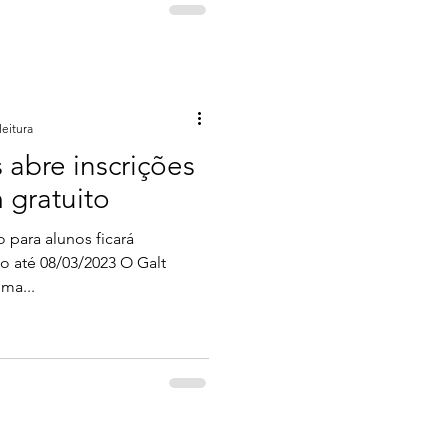
leitura
s abre inscrições
 gratuito
 para alunos ficará
ho até 08/03/2023 O Galt
ima...