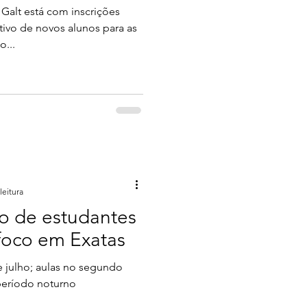
Galt está com inscrições
tivo de novos alunos para as
o...
leitura
ão de estudantes
foco em Exatas
de julho; aulas no segundo
período noturno