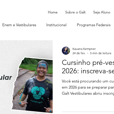
Home
Sobre o Galt
Seja Aluno
Enem e Vestibulares
Institucional
Programas Federais
Carreiras e Profissões
Saúde Mental nos Estudos
Kauana Kempner
24 de fev.
5 min de leitura
Cursinho pré-ves
2026: inscreva-s
Você está procurando um curs
em 2026 para se preparar pa
Galt Vestibulares abriu inscr
seu processo seletivo e ofer
estudantes que desejam ingr
artigo, você confere quem p