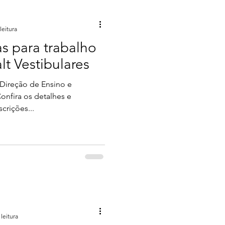
leitura
as para trabalho
lt Vestibulares
 Direção de Ensino e
nfira os detalhes e
crições...
leitura